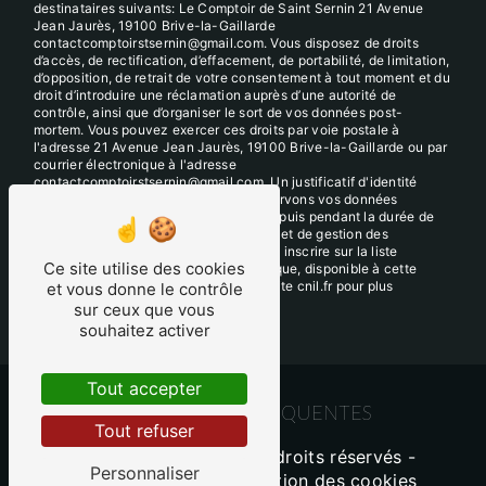
destinataires suivants: Le Comptoir de Saint Sernin 21 Avenue
Jean Jaurès, 19100 Brive-la-Gaillarde
contactcomptoirstsernin@gmail.com. Vous disposez de droits
d’accès, de rectification, d’effacement, de portabilité, de limitation,
d’opposition, de retrait de votre consentement à tout moment et du
droit d’introduire une réclamation auprès d’une autorité de
contrôle, ainsi que d’organiser le sort de vos données post-
mortem. Vous pouvez exercer ces droits par voie postale à
l'adresse 21 Avenue Jean Jaurès, 19100 Brive-la-Gaillarde ou par
courrier électronique à l'adresse
contactcomptoirstsernin@gmail.com. Un justificatif d'identité
pourra vous être demandé. Nous conservons vos données
pendant la période de prise de contact puis pendant la durée de
prescription légale aux fins probatoires et de gestion des
contentieux. Vous avez le droit de vous inscrire sur la liste
Ce site utilise des cookies
d'opposition au démarchage téléphonique, disponible à cette
adresse:
Bloctel.gouv.fr
. Consultez le site cnil.fr pour plus
et vous donne le contrôle
d’informations sur vos droits.
sur ceux que vous
souhaitez activer
Tout accepter
RECHERCHES FRÉQUENTES
Tout refuser
©
Vistalid
- 2026 - Tous droits réservés -
Personnaliser
Mentions légales
-
Gestion des cookies